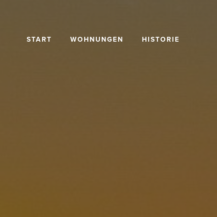
Skip
to
main
START
WOHNUNGEN
HISTORIE
content